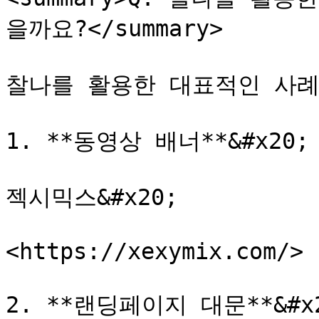
을까요?</summary>

찰나를 활용한 대표적인 사례
1. **동영상 배너**&#x20;

젝시믹스&#x20;

<https://xexymix.com/>

2. **랜딩페이지 대문**&#x2